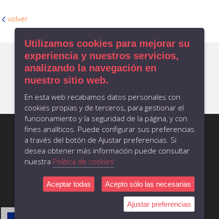
volver
Utilizamos cookies para mejorar su
experiencia y nuestros servicios,
analizando la navegación en
nuestro sitio web.
En esta web recabamos datos personales con
cookies propias y de terceros, para gestionar el
funcionamiento y la seguridad de la página, y con
CONTACTO
administracion@bahiasoftware.es
fines analíticos. Puede configurar sus preferencias
telf.:+34 981 55 5315
a través del botón de Ajustar preferencias. Si
Rúa das Hedras 4, L-1, Ames, 15895
desea obtener más información puede consultar
A Coruña - España
nuestra
Política de cookies
AVISO LEGAL
POLÍTICA DE PRIVACIDAD
FEDER/FSE
Aceptar todas
Acepto sólo las necesarias
COOKIES
CRÉDITOS
Ajustar preferencias