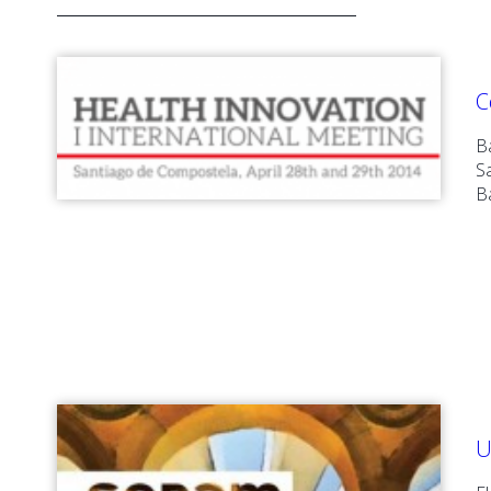
C
B
S
B
U