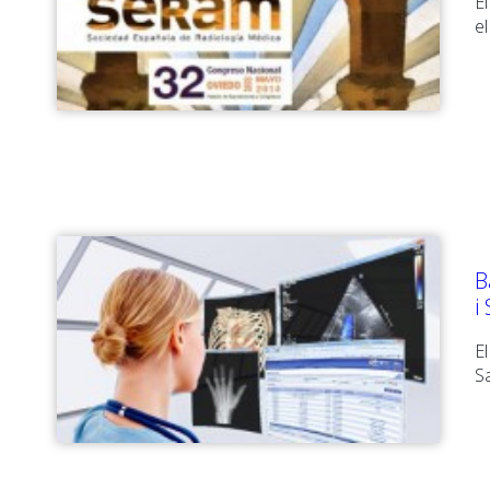
E
e
B
i
E
Sa