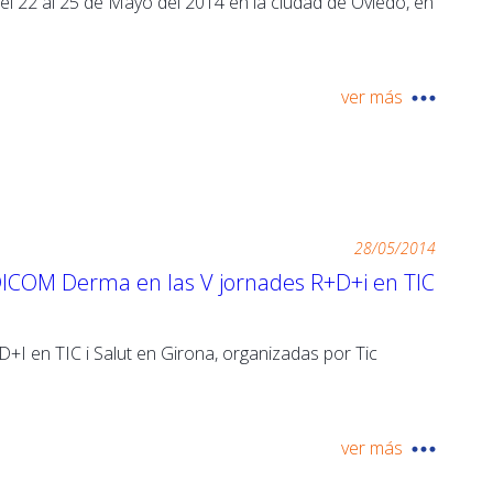
22 al 25 de Mayo del 2014 en la ciudad de Oviedo, en
ver más
28/05/2014
DICOM Derma en las V jornades R+D+i en TIC
D+I en TIC i Salut en Girona, organizadas por Tic
ver más