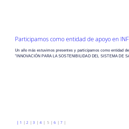
Participamos como entidad de apoyo en I
Un año más estuvimos presentes y participamos como entidad de a
"INNOVACIÓN PARA LA SOSTENIBILIDAD DEL SISTEMA DE S
|
1
|
2
|
3
|
4
|
5
|
6
|
7
|