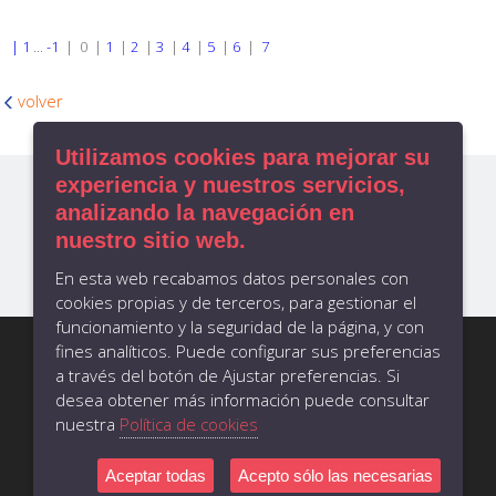
|
1
...
-1
|
0
|
1
|
2
|
3
|
4
|
5
|
6
|
7
volver
Utilizamos cookies para mejorar su
experiencia y nuestros servicios,
analizando la navegación en
nuestro sitio web.
En esta web recabamos datos personales con
cookies propias y de terceros, para gestionar el
funcionamiento y la seguridad de la página, y con
CONTACTO
administracion@bahiasoftware.es
fines analíticos. Puede configurar sus preferencias
telf.:+34 981 55 5315
a través del botón de Ajustar preferencias. Si
Rúa das Hedras 4, L-1, Ames, 15895
desea obtener más información puede consultar
A Coruña - España
nuestra
Política de cookies
AVISO LEGAL
POLÍTICA DE PRIVACIDAD
FEDER/FSE
Aceptar todas
Acepto sólo las necesarias
COOKIES
CRÉDITOS